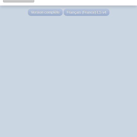
Version complète
Français (France) LS v4