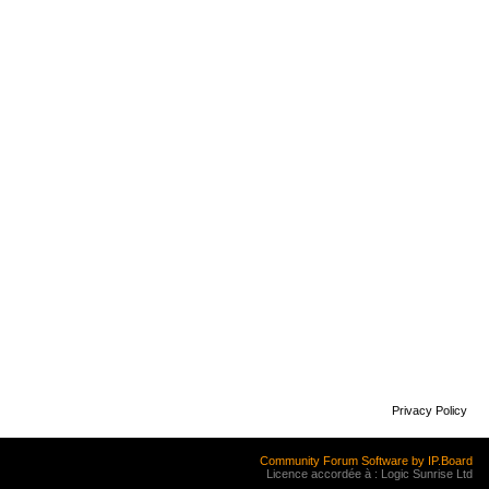
Privacy Policy
Community Forum Software by IP.Board
Licence accordée à : Logic Sunrise Ltd