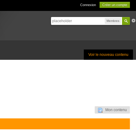
Connexion
Créer un compte
Membres
Voir le nouveau contenu
Mon contenu