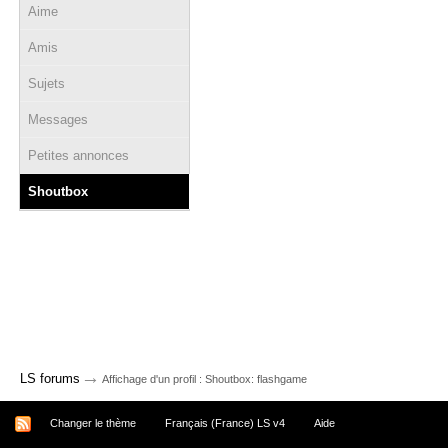
Aime
Amis
Sujets
Messages
Petites annonces
Shoutbox
→
LS forums
Affichage d'un profil : Shoutbox: flashgame
Changer le thème
Français (France) LS v4
Aide