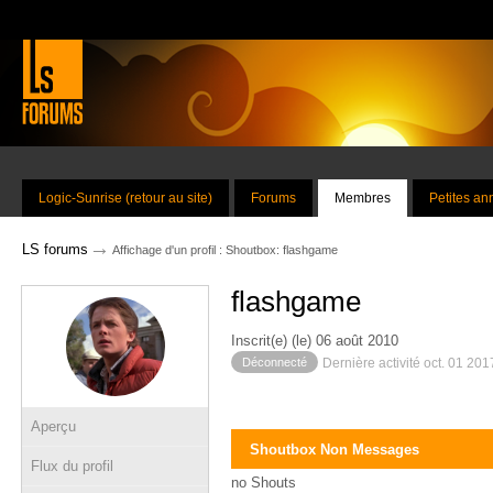
Logic-Sunrise (retour au site)
Forums
Membres
Petites a
→
LS forums
Affichage d'un profil : Shoutbox: flashgame
flashgame
Inscrit(e) (le) 06 août 2010
Déconnecté
Dernière activité oct. 01 20
Aperçu
Shoutbox Non Messages
Flux du profil
no Shouts