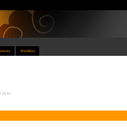
nnonces
Shoutbox
17 16:41