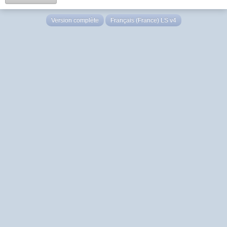
Version complète
Français (France) LS v4