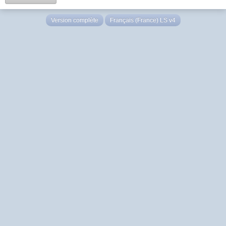
Version complète
Français (France) LS v4