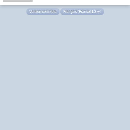
Version complète
Français (France) LS v4