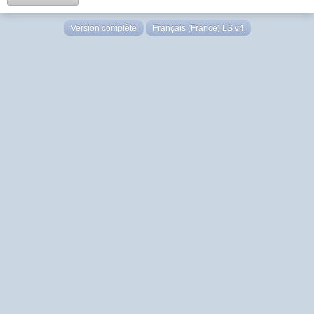
Version complète
Français (France) LS v4