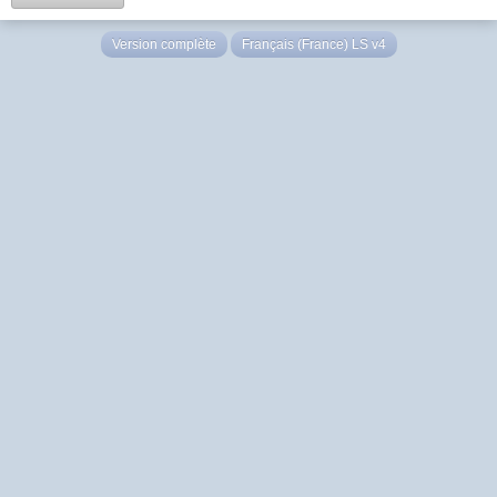
Version complète
Français (France) LS v4