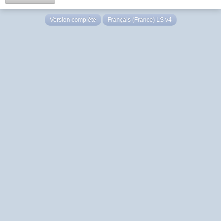
Version complète
Français (France) LS v4