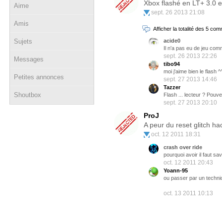
Xbox flashé en LT+ 3.0 e
Aime
sept. 26 2013 21:08
Amis
Afficher la totalité des 5 co
Sujets
acide0
Il n'a pas eu de jeu com
sept. 26 2013 22:26
Messages
tibo94
moi j'aime bien le flash
Petites annonces
sept. 27 2013 14:46
Tazzer
Shoutbox
Flash ... lecteur ? Pouv
sept. 27 2013 20:10
ProJ
A peur du reset glitch hack
oct. 12 2011 18:31
crash over ride
pourquoi avoir il faut s
oct. 12 2011 20:43
Yoann-95
ou passer par un techni
oct. 13 2011 10:13