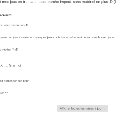
t mes jeux en truncate, tous marche impect, sans matériel en plus :D 
mmentaires
me forza encore mdr !!
 ^^quand on joue à seulement quelques jeux sur le live et qu'on veut un truc simple avec juste 
ez répéter ? xD
 .... Grrrr x)
avoir surpasser ces peur
cien ^^
Afficher toutes les mises à jour→