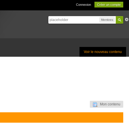
Connexion
Créer un compte
Membres
Voir le nouveau contenu
Mon contenu