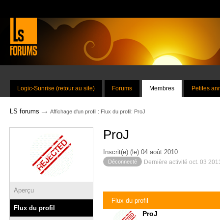
Logic-Sunrise (retour au site)
Forums
Membres
Petites a
→
LS forums
Affichage d'un profil : Flux du profil: ProJ
ProJ
Inscrit(e) (le) 04 août 2010
Déconnecté
Dernière activité oct. 03 20
Aperçu
Flux du profil
Flux du profil
ProJ