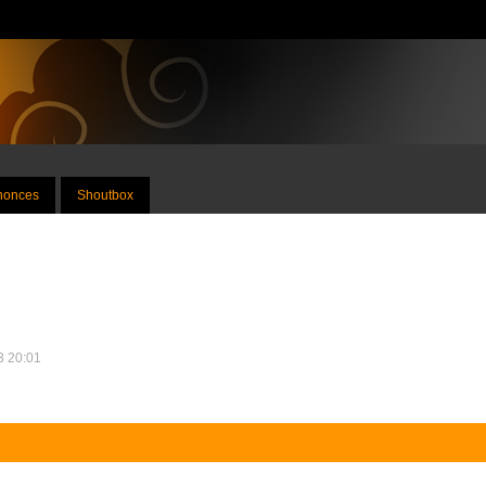
nnonces
Shoutbox
13 20:01