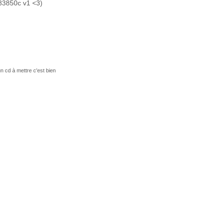
(83850c v1 <3)
un cd à mettre c'est bien