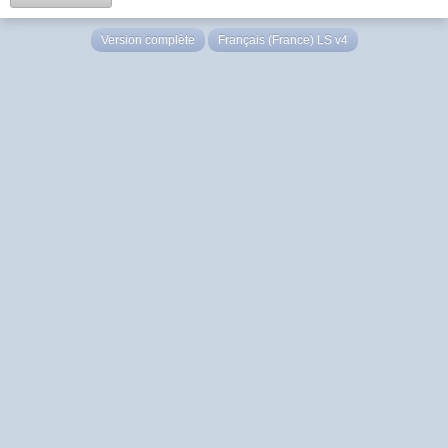
Version complète
Français (France) LS v4