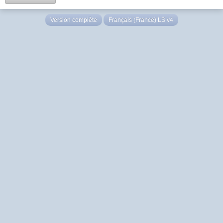
Version complète
Français (France) LS v4