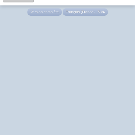
Version complète
Français (France) LS v4