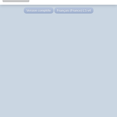
Version complète
Français (France) LS v4