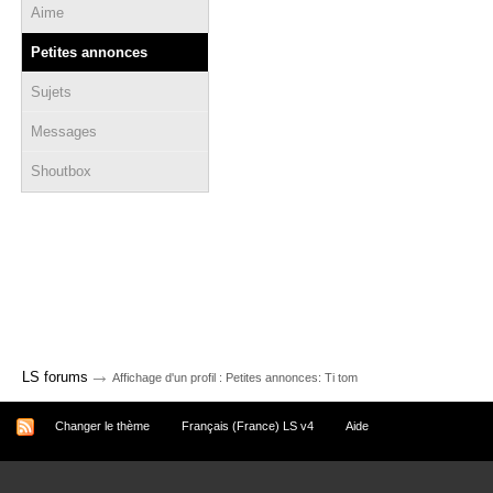
Aime
Petites annonces
Sujets
Messages
Shoutbox
→
LS forums
Affichage d'un profil : Petites annonces: Ti tom
Changer le thème
Français (France) LS v4
Aide