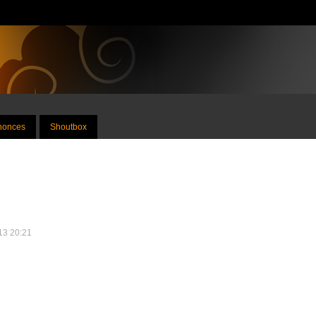
nnonces
Shoutbox
013 20:21