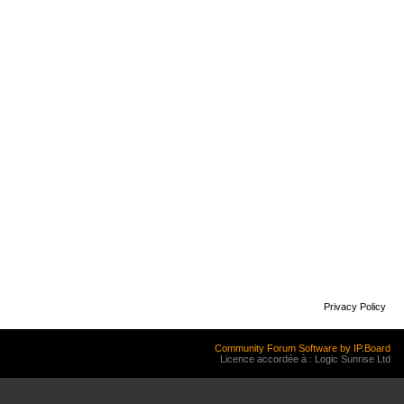
Privacy Policy
Community Forum Software by IP.Board
Licence accordée à : Logic Sunrise Ltd