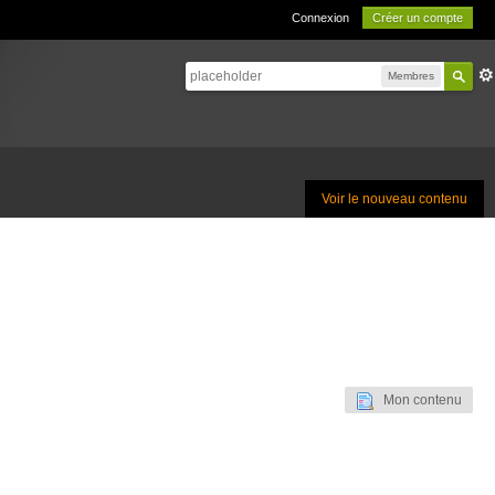
Connexion
Créer un compte
Membres
Voir le nouveau contenu
Mon contenu