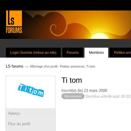
Logic-Sunrise (retour au site)
Forums
Membres
Petites a
→
LS forums
Affichage d'un profil : Petites annonces: Ti tom
Ti tom
Inscrit(e) (le) 23 mars 2008
Déconnecté
Dernière activité sept. 26 2
Aperçu
Flux du profil