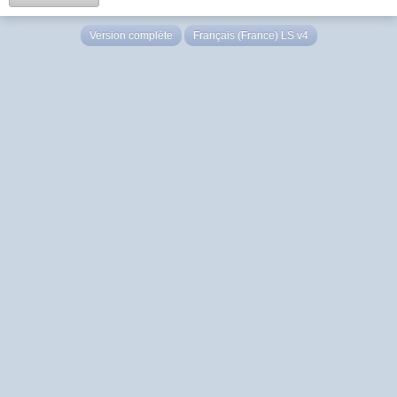
Version complète
Français (France) LS v4