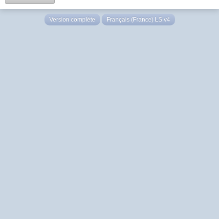
Version complète
Français (France) LS v4