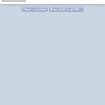
Version complète
Français (France) LS v4