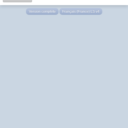
Version complète
Français (France) LS v4