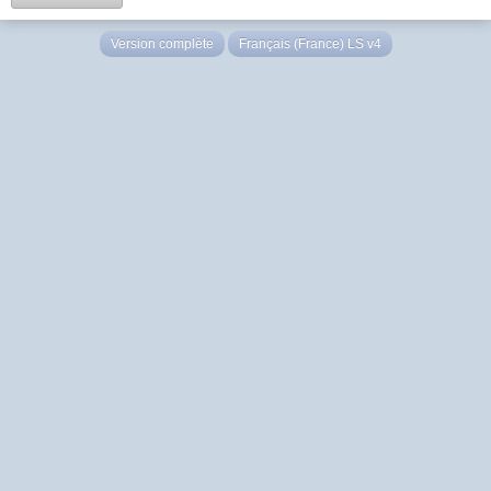
Version complète
Français (France) LS v4