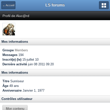
LS forums
← Accueil
Profil de Aluc@rd
Mes informations
Groupe
Members
Messages
194
Inscrit(e) (le)
15-juillet 10
Dernière activité
juin 08 2011 09:20
Mes informations
Titre
Sunriseur
Âge
49 ans
Anniversaire
Janvier 1, 1977
Contrôles utilisateur
Mon contenu