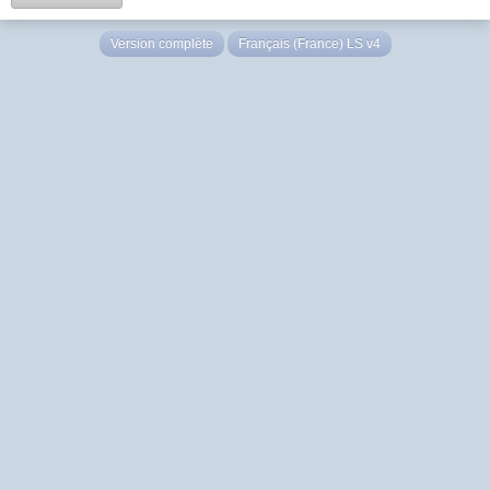
Version complète
Français (France) LS v4