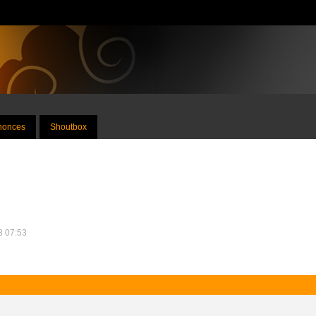
nnonces
Shoutbox
13 07:53