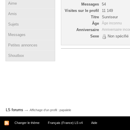
Aime
Messages
54
Visites sur le profil
11 149
Amis
Titre
Sunriseur
Âge
Âge inconnu
Sujets
Anniversaire
Anniversaire inc
Messages
Sexe
Non spécifié
Petites annonces
Shoutbox
→
LS forums
Affichage d'un profil : papalele
Changer le thème
Français (France) LS v4
Aide