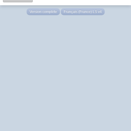
Version complète
Français (France) LS v4