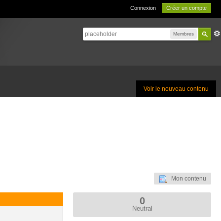
Connexion
Créer un compte
Membres
Voir le nouveau contenu
Mon contenu
0
Neutral