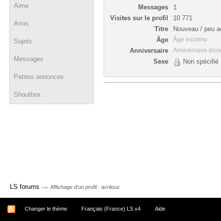
Aime
Messages
1
Visites sur le profil
10 771
Amis
Titre
Nouveau / peu ac
Âge
Âge inconnu
Sujets
Anniversaire
Anniversaire inc
Messages
Sexe
Non spécifié
Petites annonces
Shoutbox
→
LS forums
Affichage d'un profil : avrilouz
Changer le thème
Français (France) LS v4
Aide