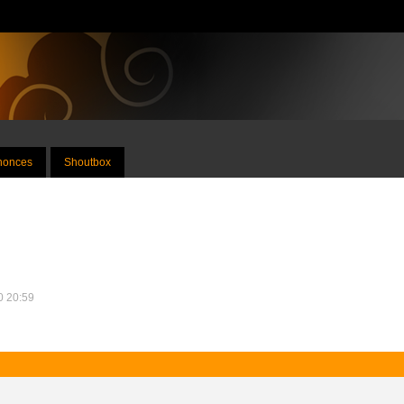
nnonces
Shoutbox
10 20:59