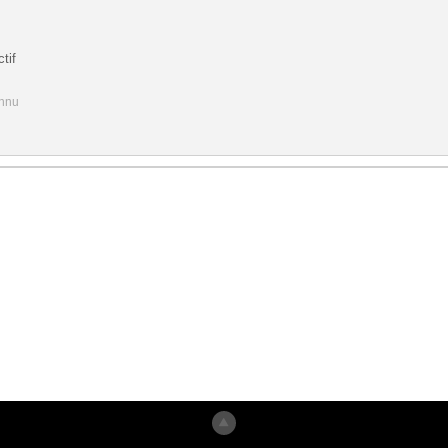
tif
onnu