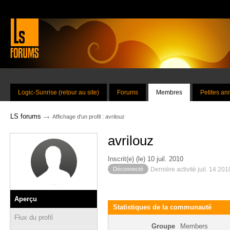
Logic-Sunrise (retour au site)
Forums
Membres
Petites a
→
LS forums
Affichage d'un profil : avrilouz
avrilouz
Inscrit(e) (le) 10 juil. 2010
Déconnecté
Dernière activité juil. 14 20
Aperçu
Statistiques de la communauté
Flux du profil
Groupe
Members