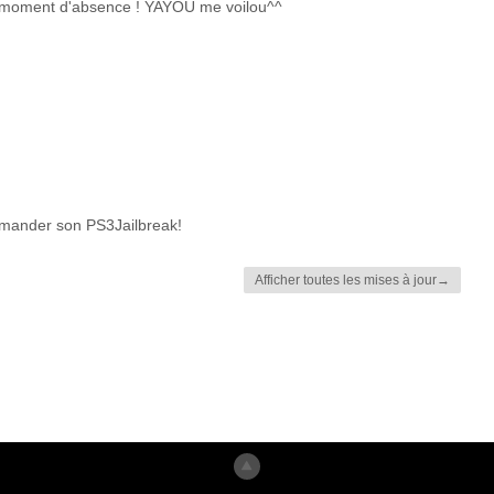
g moment d'absence ! YAYOU me voilou^^
mmander son PS3Jailbreak!
Afficher toutes les mises à jour→