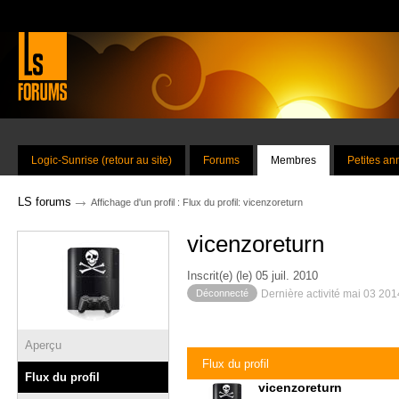
Logic-Sunrise (retour au site)
Forums
Membres
Petites a
→
LS forums
Affichage d'un profil : Flux du profil: vicenzoreturn
vicenzoreturn
Inscrit(e) (le) 05 juil. 2010
Déconnecté
Dernière activité mai 03 20
Aperçu
Flux du profil
Flux du profil
vicenzoreturn