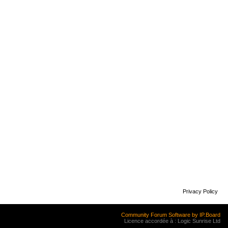
Privacy Policy
Community Forum Software by IP.Board
Licence accordée à : Logic Sunrise Ltd