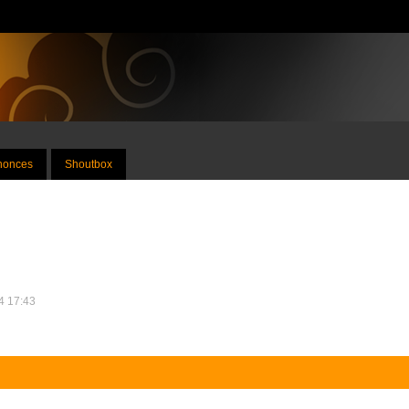
nnonces
Shoutbox
14 17:43