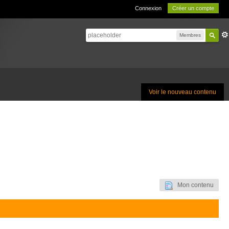
Connexion
Créer un compte
Membres
Voir le nouveau contenu
Mon contenu