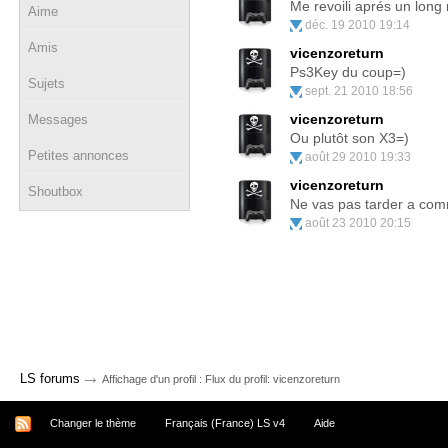
Me revoili aprés un lon
Aime
déc. 19 2010 19:14
Amis
vicenzoreturn
Ps3Key du coup=)
Sujets
sept. 21 2010 18:56
vicenzoreturn
Messages
Ou plutôt son X3=)
Petites annonces
août 29 2010 19:33
vicenzoreturn
Shoutbox
Ne vas pas tarder a co
août 23 2010 20:15
→
LS forums
Affichage d'un profil : Flux du profil: vicenzoreturn
Changer le thème
Français (France) LS v4
Aide