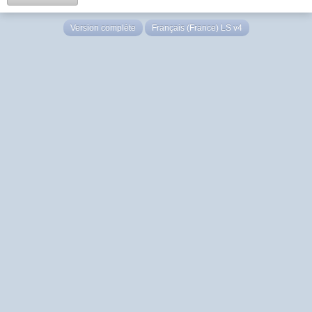
Version complète
Français (France) LS v4