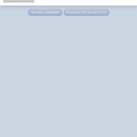
Version complète
Français (France) LS v4