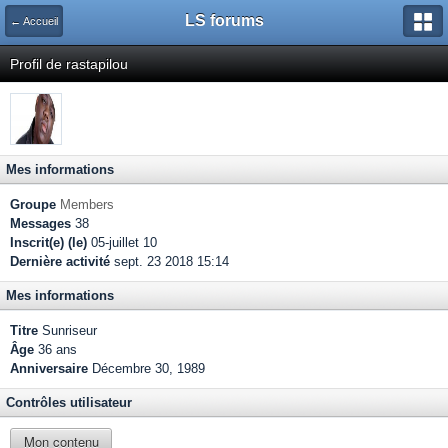
LS forums
← Accueil
Profil de rastapilou
Mes informations
Groupe
Members
Messages
38
Inscrit(e) (le)
05-juillet 10
Dernière activité
sept. 23 2018 15:14
Mes informations
Titre
Sunriseur
Âge
36 ans
Anniversaire
Décembre 30, 1989
Contrôles utilisateur
Mon contenu