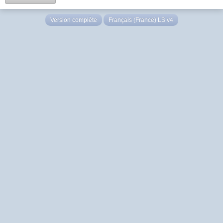
Version complète
Français (France) LS v4