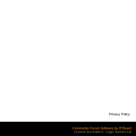
Privacy Policy
Community Forum Software by IP.Board
Licence accordée à : Logic Sunrise Ltd