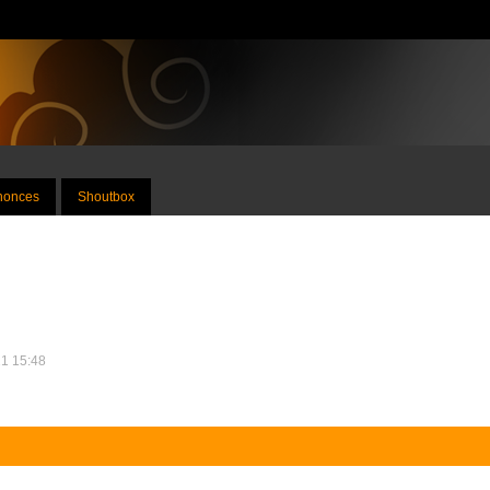
nnonces
Shoutbox
21 15:48