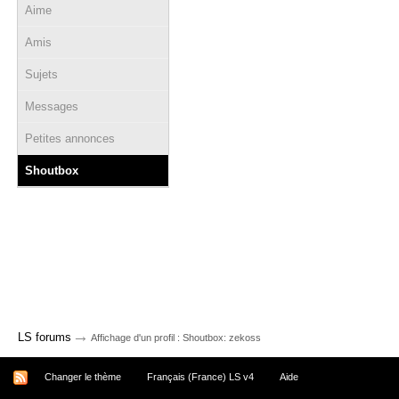
Aime
Amis
Sujets
Messages
Petites annonces
Shoutbox
→
LS forums
Affichage d'un profil : Shoutbox: zekoss
Changer le thème
Français (France) LS v4
Aide