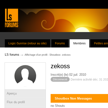
Logic-Sunrise (retour au site)
Forums
Membres
Petites a
→
LS forums
Affichage d'un profil : Shoutbox: zekoss
zekoss
Inscrit(e) (le) 02 juil. 2010
Déconnecté
Dernière activité déc. 31 20
Aperçu
Shoutbox Non Messages
Flux du profil
no Shouts