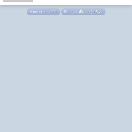
Version complète
Français (France) LS v4