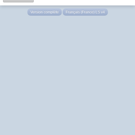
Version complète
Français (France) LS v4