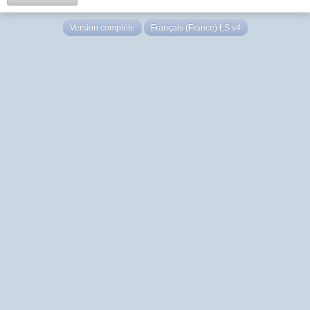
Version complète
Français (France) LS v4