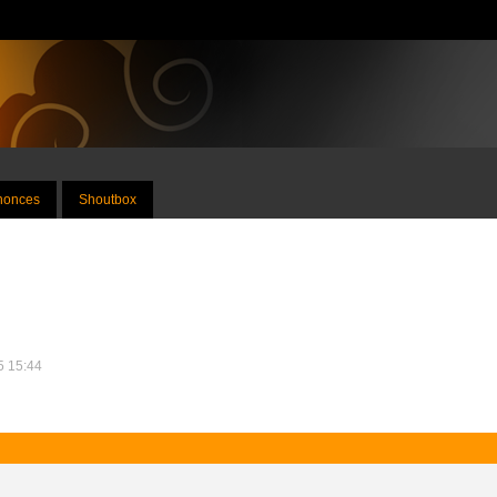
nnonces
Shoutbox
15 15:44