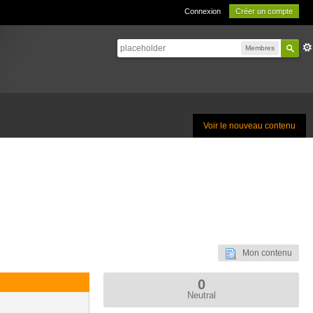
Connexion
Créer un compte
Membres
Voir le nouveau contenu
Mon contenu
0
Neutral