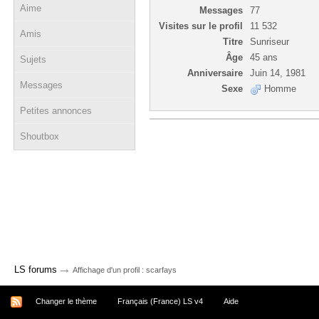
Aime
Messages
77
Visites sur le profil
11 532
Amis
Titre
Sunriseur
Âge
45 ans
Sujets
Anniversaire
Juin 14, 1981
Messages
Sexe
Homme
Petites annonces
Shoutbox
→
LS forums
Affichage d'un profil : scarfays
Changer le thème
Français (France) LS v4
Aide