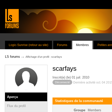
Logic-Sunrise (retour au site)
Forums
Membres
Petites a
→
LS forums
Affichage d'un profil : scarfays
scarfays
Inscrit(e) (le) 01 juil. 2010
Déconnecté
Dernière activité oct. 04 20
Aperçu
Statistiques de la communauté
Flux du profil
Groupe
Members