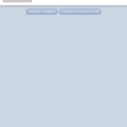
Version complète
Français (France) LS v4