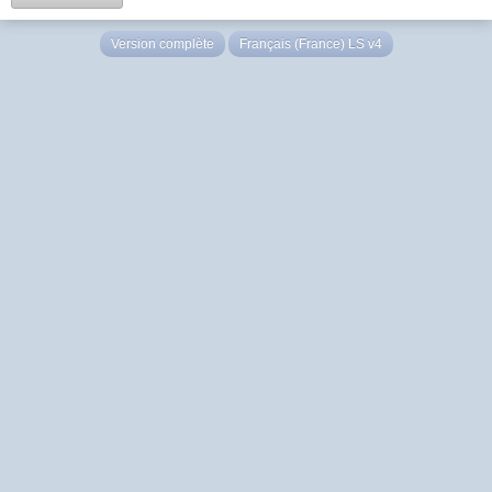
Version complète
Français (France) LS v4