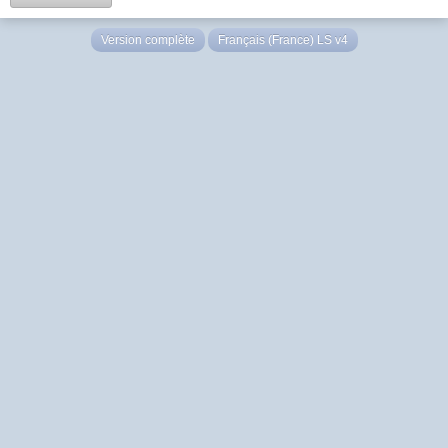
Version complète
Français (France) LS v4