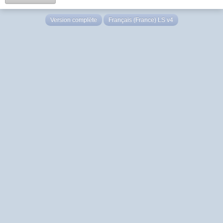
Version complète
Français (France) LS v4