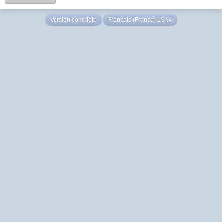
Version complète
Français (France) LS v4