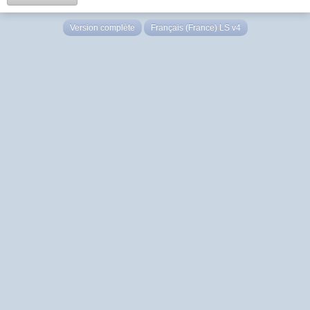
Version complète
Français (France) LS v4