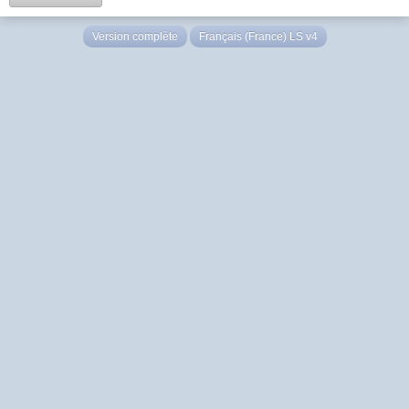
Version complète
Français (France) LS v4