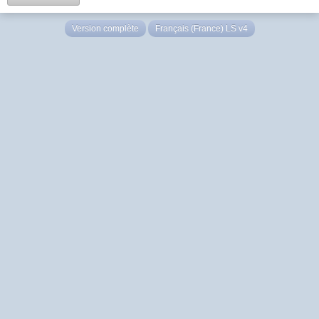
Version complète
Français (France) LS v4