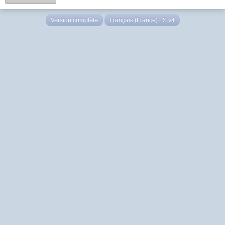
Version complète
Français (France) LS v4