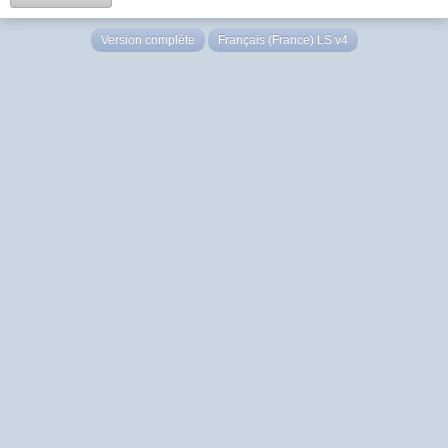
Version complète
Français (France) LS v4