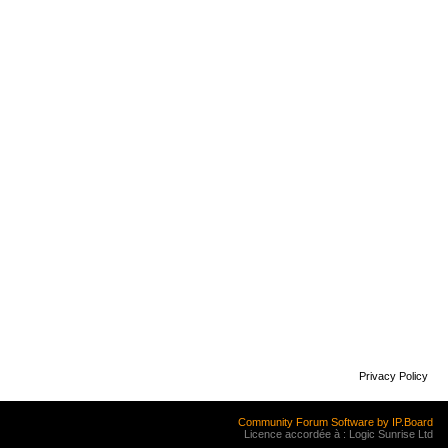
Privacy Policy
Community Forum Software by IP.Board
Licence accordée à : Logic Sunrise Ltd