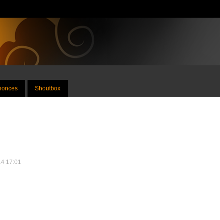
nnonces
Shoutbox
14 17:01