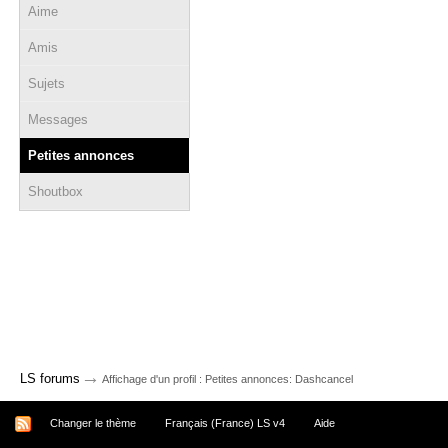
Aime
Amis
Sujets
Messages
Petites annonces
Shoutbox
→
LS forums
Affichage d'un profil : Petites annonces: Dashcancel
Changer le thème
Français (France) LS v4
Aide