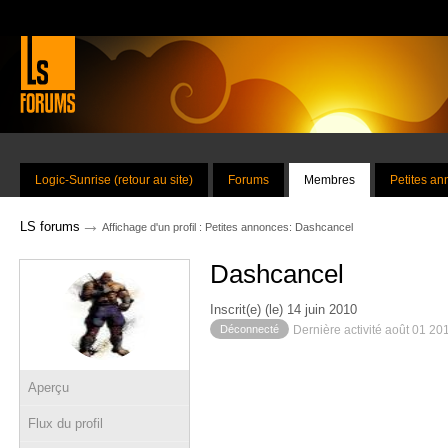
Logic-Sunrise (retour au site)
Forums
Membres
Petites a
→
LS forums
Affichage d'un profil : Petites annonces: Dashcancel
Dashcancel
Inscrit(e) (le) 14 juin 2010
Déconnecté
Dernière activité août 01 20
Aperçu
Flux du profil