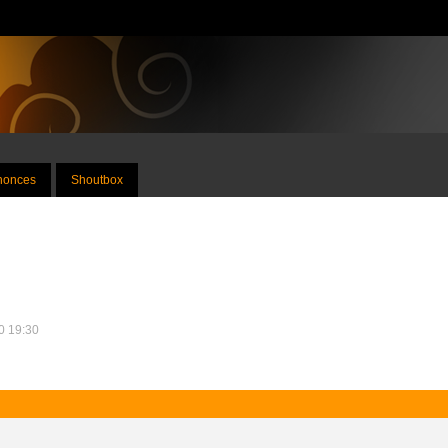
nnonces
Shoutbox
10 19:30