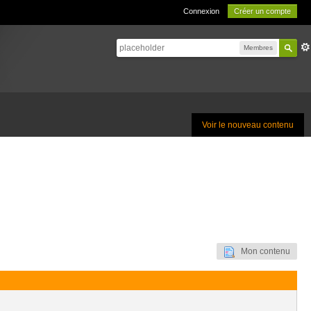
Connexion
Créer un compte
Membres
Voir le nouveau contenu
Mon contenu