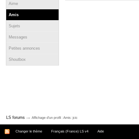
Aime
Amis
Sujets
Messages
Petites annonces
Shoutbox
→
LS forums
Affichage d'un profil : Amis: jcic
Changer le thème
Français (France) LS v4
Aide