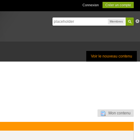
Connexion
Créer un compte
Membres
Voir le nouveau contenu
Mon contenu