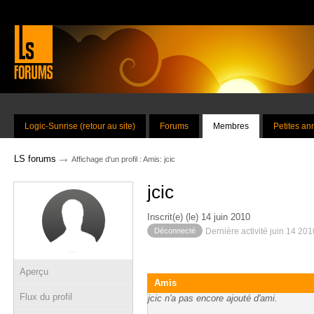
Logic-Sunrise (retour au site)
Forums
Membres
Petites a
→
LS forums
Affichage d'un profil : Amis: jcic
jcic
Inscrit(e) (le) 14 juin 2010
Déconnecté
Dernière activité juin 14 20
Aperçu
Amis
Flux du profil
jcic n'a pas encore ajouté d'ami.