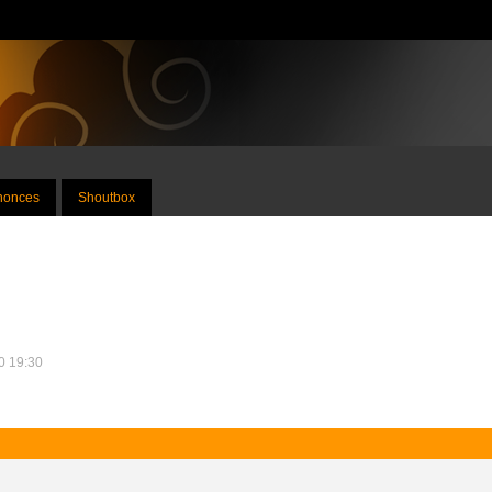
nnonces
Shoutbox
10 19:30