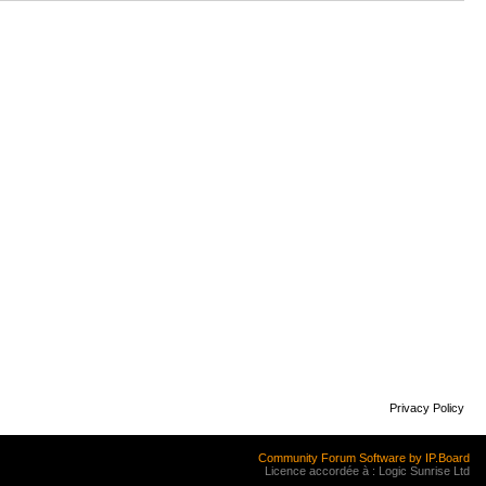
Privacy Policy
Community Forum Software by IP.Board
Licence accordée à : Logic Sunrise Ltd