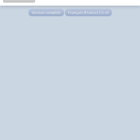
Version complète
Français (France) LS v4