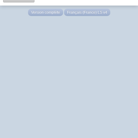
Version complète
Français (France) LS v4