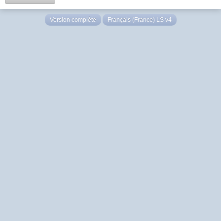
Version complète
Français (France) LS v4