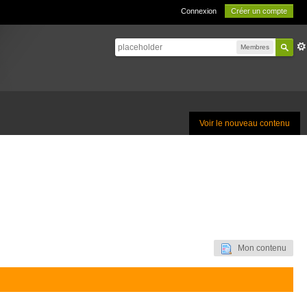
Connexion
Créer un compte
Membres
Voir le nouveau contenu
Mon contenu