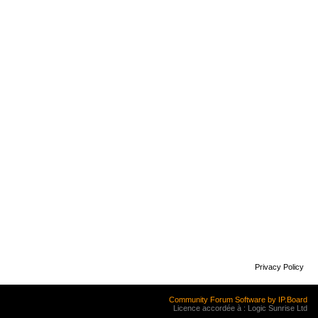
Privacy Policy
Community Forum Software by IP.Board
Licence accordée à : Logic Sunrise Ltd