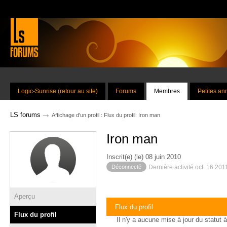
Logic-Sunrise (retour au site)
Forums
Membres
Petites a
→
LS forums
Affichage d'un profil : Flux du profil: Iron man
Iron man
Inscrit(e) (le) 08 juin 2010
Déconnecté
Dernière activité oct. 16 201
Aperçu
Flux du profil
Flux du profil
Il n'y a aucune mise à jour du statut à