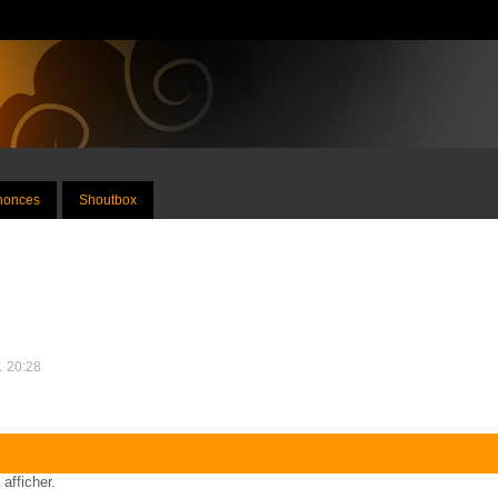
nnonces
Shoutbox
1 20:28
 afficher.