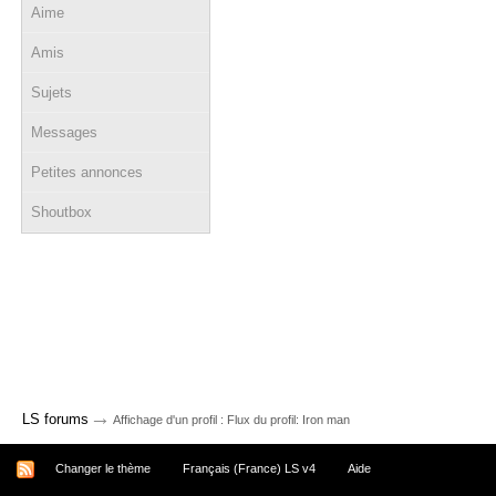
Aime
Amis
Sujets
Messages
Petites annonces
Shoutbox
→
LS forums
Affichage d'un profil : Flux du profil: Iron man
Changer le thème
Français (France) LS v4
Aide