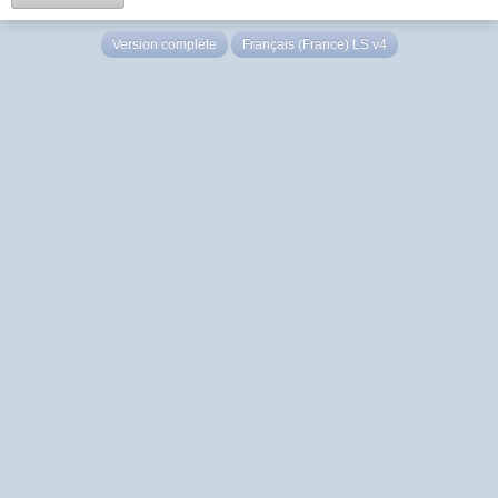
Version complète
Français (France) LS v4